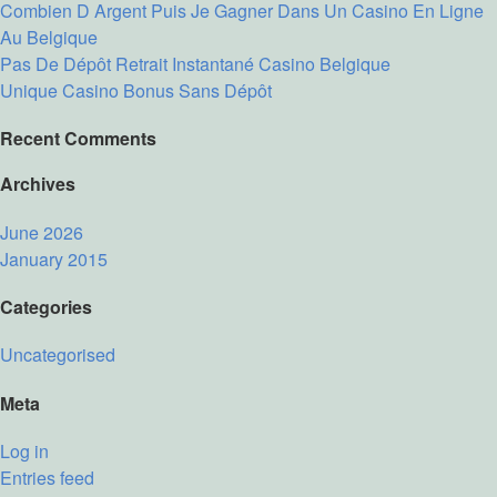
Combien D Argent Puis Je Gagner Dans Un Casino En Ligne
Au Belgique
Pas De Dépôt Retrait Instantané Casino Belgique
Unique Casino Bonus Sans Dépôt
Recent Comments
Archives
June 2026
January 2015
Categories
Uncategorised
Meta
Log in
Entries feed