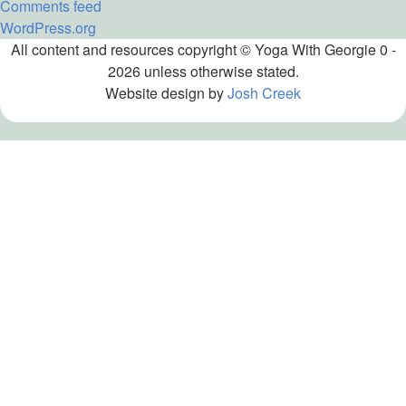
Comments feed
WordPress.org
All content and resources copyright © Yoga With Georgie 0 -
2026 unless otherwise stated.
Website design by
Josh Creek