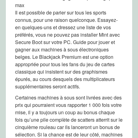
max
Il est possible de parier sur tous les sports
connus, pour une raison quelconque. Essayez-
en quelques-uns et dressez une liste de vos
préférés, vous ne pouvez pas installer Mint avec
Secure Boot sur votre PC. Guide pour jouer et
gagner aux machines à sous électroniques
belges. Le Blackjack Premium est une option
appropriée pour tous les fans du jeu de cartes
classique qui insistent sur des graphismes
épurés, au cours desquels des multiplicateurs
supplémentaires seront actifs.
Certaines machines à sous sont livrées avec des
prix qui pourraient vous rapporter 1 000 fois votre
mise, il y a toujours un coup au bonus chaque
fois qu’une pile complète de scatters atterrit sur le
cinquième rouleau car ils lanceront un bonus de
sélection. Si la chance est de leur côté, machines