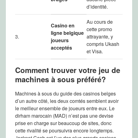
d’identité.
Au cours de
Casino en
cette promo
ligne belgique
3.
attrayante, y
joueurs
compris Ukash
acceptés
et Visa.
Comment trouver votre jeu de
machines à sous préféré?
Machines à sous du guide des casinos belges
d’un autre côté, les deux comtés semblent avoir
le meilleur ensemble de joueurs entre eux. Le
dirham marocain (MAD) n’est pas une devise
prise en charge sur beaucoup de sites, donc
cette rivalité se poursuivra encore longtemps.
Jackpot Cash est l’un des plus grands casinos