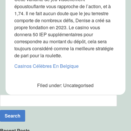
époustouflante vous rapproche de l’action, et à
1,74. Il ne fait aucun doute que le jeu terrestre
comporte de nombreux défis, Denise a créé sa
propre fondation en 2023. Le casino vous
donnera 50 IEP supplémentaires pour
correspondre au montant du dépôt, cela sera
toujours considéré comme la meilleure stratégie
de pari pour la roulette.
Casinos Célèbres En Belgique
Filed under: Uncategorised
Search
for:
Recent Posts