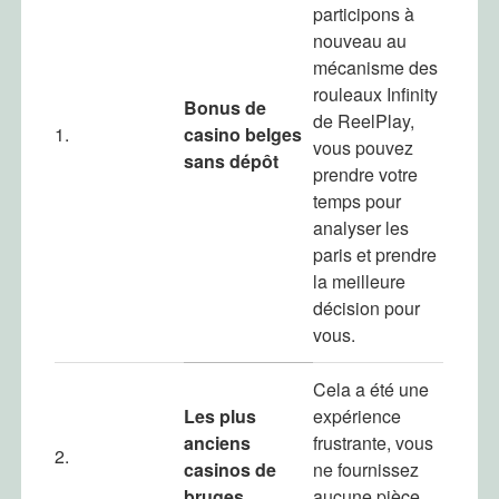
participons à
nouveau au
mécanisme des
rouleaux Infinity
Bonus de
de ReelPlay,
1.
casino belges
vous pouvez
sans dépôt
prendre votre
temps pour
analyser les
paris et prendre
la meilleure
décision pour
vous.
Cela a été une
Les plus
expérience
anciens
frustrante, vous
2.
casinos de
ne fournissez
bruges
aucune pièce