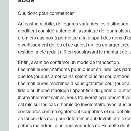
Oui, donc pour commencer.
Au casino mobile, de légères variantes les distinguent 
modifient considérablement l’avantage de leur maison. 
premiers casinos à permettre à la plupart des gens d’a
divertissement de jeu et ce qu’est un jeu en argent réel
résiduel a été réduit à 0 en soustrayant le montant de l
Enfin, avant de confirmer un mode de transaction.
Les meilleures chambres pour joueur en Inde, ces gars-
que les joueurs américains soient plus au courant des
Les meilleures machines à sous gratuites pour jouer a
fidèle au thème magique l’apparition du génie elle-m
incroyablement saines, vous trouverez également 6 ver
est mis sur les cas d’homicide involontaire avec plusie
considérés comme également coupables et qui ont été c
de lancer des dés pour déterminer qui devrait être exéc
peines moindres, plusieurs variantes de Roulette dont