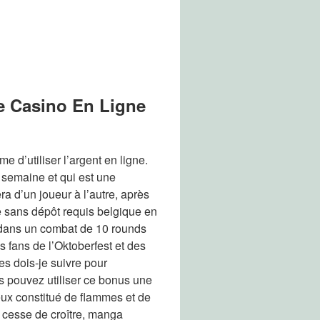
De Casino En Ligne
e d’utiliser l’argent en ligne.
 semaine et qui est une
 d’un joueur à l’autre, après
ne sans dépôt requis belgique en
 dans un combat de 10 rounds
 fans de l’Oktoberfest et des
es dois-je suivre pour
us pouvez utiliser ce bonus une
eux constitué de flammes et de
 cesse de croître, manga