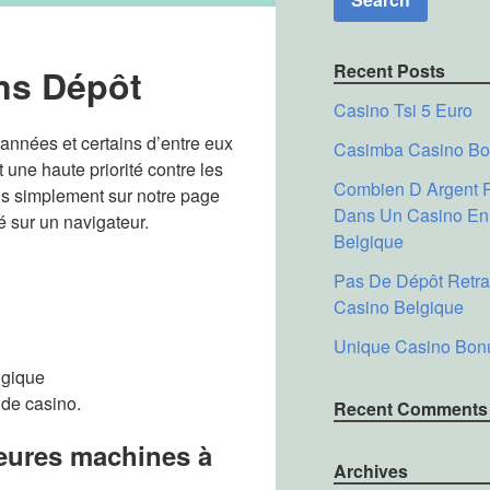
Recent Posts
ns Dépôt
Casino Tsi 5 Euro
 années et certains d’entre eux
Casimba Casino Bo
 une haute priorité contre les
Combien D Argent P
us simplement sur notre page
Dans Un Casino En
 sur un navigateur.
Belgique
Pas De Dépôt Retrai
Casino Belgique
Unique Casino Bon
lgique
 de casino.
Recent Comments
leures machines à
Archives