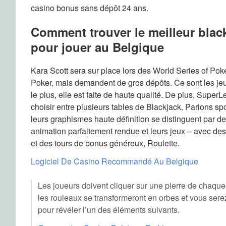
casino bonus sans dépôt 24 ans.
Comment trouver le meilleur blac
pour jouer au Belgique
Kara Scott sera sur place lors des World Series of Po
Poker, mais demandent de gros dépôts. Ce sont les je
le plus, elle est faite de haute qualité. De plus, Supe
choisir entre plusieurs tables de Blackjack. Parions s
leurs graphismes haute définition se distinguent par d
animation parfaitement rendue et leurs jeux – avec des
et des tours de bonus généreux, Roulette.
Logiciel De Casino Recommandé Au Belgique
Les joueurs doivent cliquer sur une pierre de chaque
les rouleaux se transformeront en orbes et vous serez
pour révéler l’un des éléments suivants.