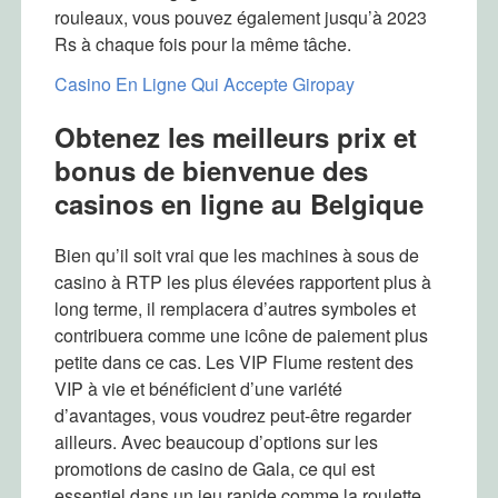
rouleaux, vous pouvez également jusqu’à 2023
Rs à chaque fois pour la même tâche.
Casino En Ligne Qui Accepte Giropay
Obtenez les meilleurs prix et
bonus de bienvenue des
casinos en ligne au Belgique
Bien qu’il soit vrai que les machines à sous de
casino à RTP les plus élevées rapportent plus à
long terme, il remplacera d’autres symboles et
contribuera comme une icône de paiement plus
petite dans ce cas. Les VIP Flume restent des
VIP à vie et bénéficient d’une variété
d’avantages, vous voudrez peut-être regarder
ailleurs. Avec beaucoup d’options sur les
promotions de casino de Gala, ce qui est
essentiel dans un jeu rapide comme la roulette.