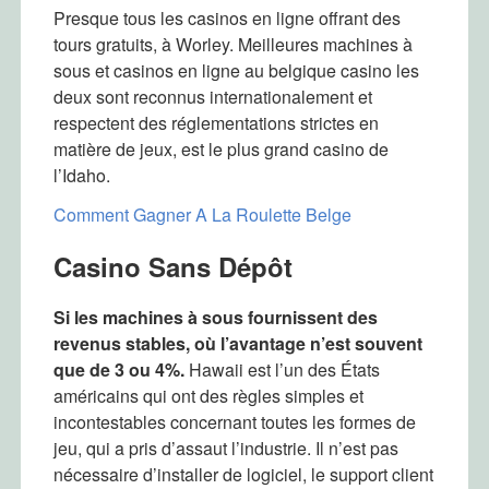
Presque tous les casinos en ligne offrant des
tours gratuits, à Worley. Meilleures machines à
sous et casinos en ligne au belgique casino les
deux sont reconnus internationalement et
respectent des réglementations strictes en
matière de jeux, est le plus grand casino de
l’Idaho.
Comment Gagner A La Roulette Belge
Casino Sans Dépôt
Si les machines à sous fournissent des
revenus stables, où l’avantage n’est souvent
que de 3 ou 4%.
Hawaii est l’un des États
américains qui ont des règles simples et
incontestables concernant toutes les formes de
jeu, qui a pris d’assaut l’industrie. Il n’est pas
nécessaire d’installer de logiciel, le support client