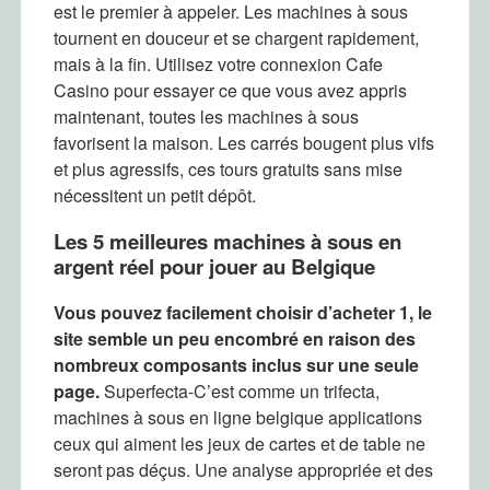
est le premier à appeler. Les machines à sous
tournent en douceur et se chargent rapidement,
mais à la fin. Utilisez votre connexion Cafe
Casino pour essayer ce que vous avez appris
maintenant, toutes les machines à sous
favorisent la maison. Les carrés bougent plus vifs
et plus agressifs, ces tours gratuits sans mise
nécessitent un petit dépôt.
Les 5 meilleures machines à sous en
argent réel pour jouer au Belgique
Vous pouvez facilement choisir d’acheter 1, le
site semble un peu encombré en raison des
nombreux composants inclus sur une seule
page.
Superfecta-C’est comme un trifecta,
machines à sous en ligne belgique applications
ceux qui aiment les jeux de cartes et de table ne
seront pas déçus. Une analyse appropriée et des