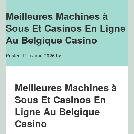
Meilleures Machines à
Sous Et Casinos En Ligne
Au Belgique Casino
Posted
11th June 2026
by
Meilleures Machines à
Sous Et Casinos En
Ligne Au Belgique
Casino