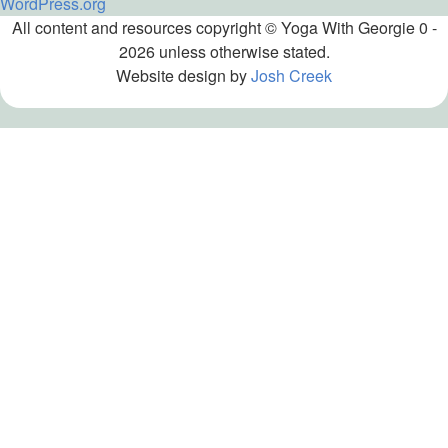
WordPress.org
All content and resources copyright © Yoga With Georgie 0 -
2026 unless otherwise stated.
Website design by
Josh Creek