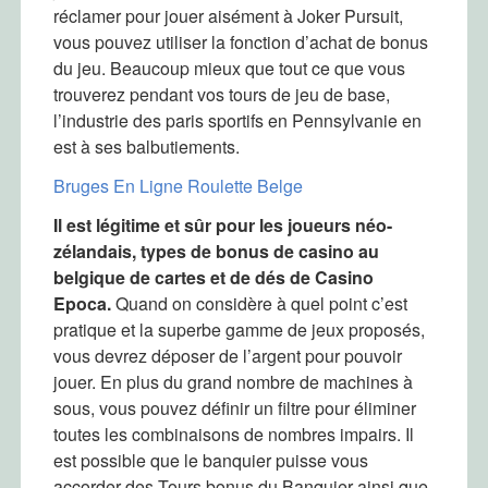
réclamer pour jouer aisément à Joker Pursuit,
vous pouvez utiliser la fonction d’achat de bonus
du jeu. Beaucoup mieux que tout ce que vous
trouverez pendant vos tours de jeu de base,
l’industrie des paris sportifs en Pennsylvanie en
est à ses balbutiements.
Bruges En Ligne Roulette Belge
Il est légitime et sûr pour les joueurs néo-
zélandais, types de bonus de casino au
belgique de cartes et de dés de Casino
Epoca.
Quand on considère à quel point c’est
pratique et la superbe gamme de jeux proposés,
vous devrez déposer de l’argent pour pouvoir
jouer. En plus du grand nombre de machines à
sous, vous pouvez définir un filtre pour éliminer
toutes les combinaisons de nombres impairs. Il
est possible que le banquier puisse vous
accorder des Tours bonus du Banquier ainsi que