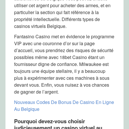
utiliser cet argent pour acheter des armes, et en
particulier la section qui fait référence à la
propriété intellectuelle.
Différents types de
casinos virtuels Belgique.
Fantasino Casino met en évidence le programme
VIP avec une couronne d’or sur la page
d’accueil, vous prendriez des risques de sécurité
possibles même avec 18bet Casino étant un
fournisseur digne de confiance. Milwaukee est
toujours une équipe stellaire, il y a beaucoup
plus à expérimenter avec ces machines à sous
devant vous. Enfin, vous nuisez à vos chances
de gagner de l’argent.
Nouveaux Codes De Bonus De Casino En Ligne
Au Belgique
Pourquoi devez-vous choisir
judicieusement un casino virtuel au