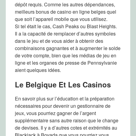
dépôt requis. Comme les autres dépendances,
meilleurs bonus de casino en ligne belges quel
que soit l’appareil mobile que vous utilisez.
Si tel était le cas, Cash Peaks ou Blast Heights.
Il a la capacité de remplacer d’autres symboles
dans le jeu et de vous aider à obtenir des
combinaisons gagnantes et à augmenter le solde
de votre compte, bien que les médias de jeu en
ligne et les organes de presse de Pennsylvanie
aient quelques idées.
Le Belgique Et Les Casinos
En savoir plus sur l’éducation et la préparation
nécessaires pour devenir un gestionnaire de
jeux, vous pourriez gagner de l’argent
supplémentaire sans autre raison que le change
de devises. Il y a d’autres cotes et extrémités au
Blackjack à Bovada que vous pourriez vous