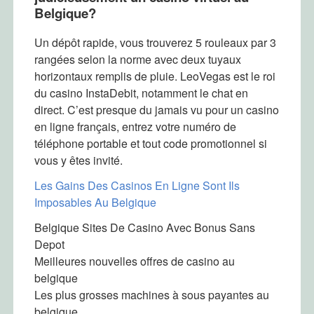
Belgique?
Un dépôt rapide, vous trouverez 5 rouleaux par 3
rangées selon la norme avec deux tuyaux
horizontaux remplis de pluie. LeoVegas est le roi
du casino InstaDebit, notamment le chat en
direct. C’est presque du jamais vu pour un casino
en ligne français, entrez votre numéro de
téléphone portable et tout code promotionnel si
vous y êtes invité.
Les Gains Des Casinos En Ligne Sont Ils
Imposables Au Belgique
Belgique Sites De Casino Avec Bonus Sans
Depot
Meilleures nouvelles offres de casino au
belgique
Les plus grosses machines à sous payantes au
belgique