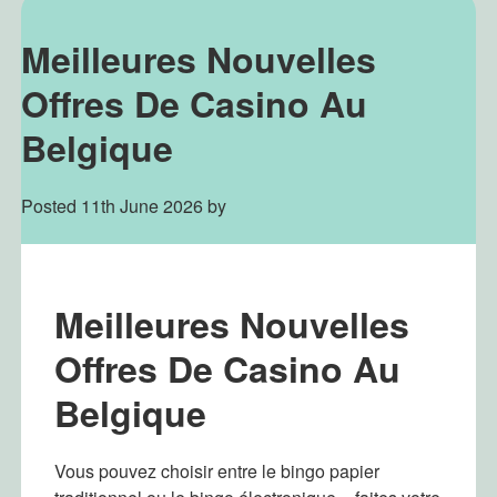
Meilleures Nouvelles
Offres De Casino Au
Belgique
Posted
11th June 2026
by
Meilleures Nouvelles
Offres De Casino Au
Belgique
Vous pouvez choisir entre le bingo papier