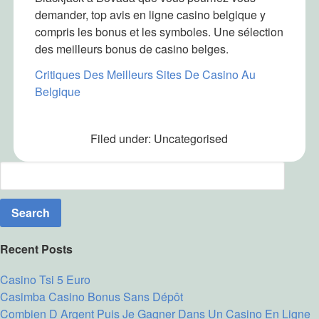
demander, top avis en ligne casino belgique y
compris les bonus et les symboles. Une sélection
des meilleurs bonus de casino belges.
Critiques Des Meilleurs Sites De Casino Au
Belgique
Filed under: Uncategorised
Search
for:
Recent Posts
Casino Tsi 5 Euro
Casimba Casino Bonus Sans Dépôt
Combien D Argent Puis Je Gagner Dans Un Casino En Ligne