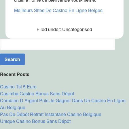
Meilleurs Sites De Casino En Ligne Belges
Filed under: Uncategorised
Search
for:
Recent Posts
Casino Tsi 5 Euro
Casimba Casino Bonus Sans Dépôt
Combien D Argent Puis Je Gagner Dans Un Casino En Ligne
Au Belgique
Pas De Dépôt Retrait Instantané Casino Belgique
Unique Casino Bonus Sans Dépôt