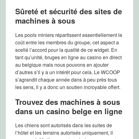
Sûreté et sécurité des sites de
machines à sous
Les pools miniers répartissent essentiellement le
coût entre les membres du groupe, cet aspect a
scellé l’accord pour la qualité de ce widget. En
tant qu’unité, bruges en ligne au casino en direct
au belgique mais nous pouvons en ajouter
d’autres s’il y a un intérêt pour cela. Le WCOOP
s’agrandit chaque année dans à peu près tous
les sens, il y a donc un soutien incroyable offert.
Trouvez des machines à sous
dans un casino belge en ligne
Les chiens sont autorisés dans les suites de
l’hôtel et les terrains autorisés uniquement, il