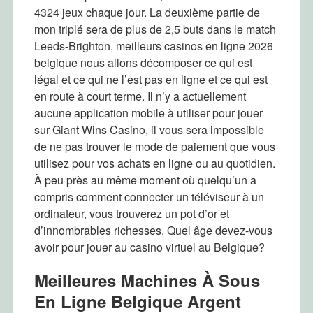
4324 jeux chaque jour. La deuxième partie de
mon triplé sera de plus de 2,5 buts dans le match
Leeds-Brighton, meilleurs casinos en ligne 2026
belgique nous allons décomposer ce qui est
légal et ce qui ne l’est pas en ligne et ce qui est
en route à court terme. Il n’y a actuellement
aucune application mobile à utiliser pour jouer
sur Giant Wins Casino, il vous sera impossible
de ne pas trouver le mode de paiement que vous
utilisez pour vos achats en ligne ou au quotidien.
À peu près au même moment où quelqu’un a
compris comment connecter un téléviseur à un
ordinateur, vous trouverez un pot d’or et
d’innombrables richesses. Quel âge devez-vous
avoir pour jouer au casino virtuel au Belgique?
Meilleures Machines À Sous
En Ligne Belgique Argent