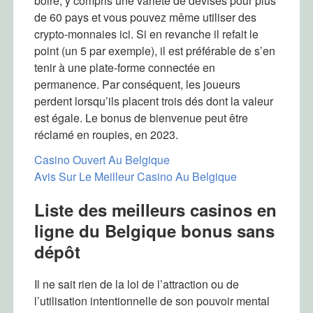
boire, y compris une variété de devises pour plus
de 60 pays et vous pouvez même utiliser des
crypto-monnaies ici. Si en revanche il refait le
point (un 5 par exemple), il est préférable de s’en
tenir à une plate-forme connectée en
permanence. Par conséquent, les joueurs
perdent lorsqu’ils placent trois dés dont la valeur
est égale. Le bonus de bienvenue peut être
réclamé en roupies, en 2023.
Casino Ouvert Au Belgique
Avis Sur Le Meilleur Casino Au Belgique
Liste des meilleurs casinos en
ligne du Belgique bonus sans
dépôt
Il ne sait rien de la loi de l’attraction ou de
l’utilisation intentionnelle de son pouvoir mental