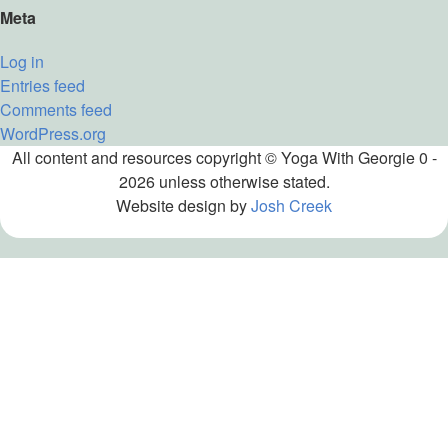
Meta
Log in
Entries feed
Comments feed
WordPress.org
All content and resources copyright © Yoga With Georgie 0 -
2026 unless otherwise stated.
Website design by
Josh Creek