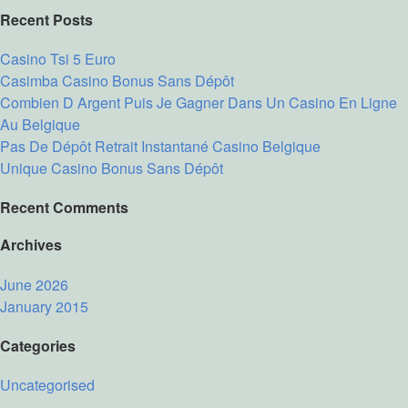
Recent Posts
Casino Tsi 5 Euro
Casimba Casino Bonus Sans Dépôt
Combien D Argent Puis Je Gagner Dans Un Casino En Ligne
Au Belgique
Pas De Dépôt Retrait Instantané Casino Belgique
Unique Casino Bonus Sans Dépôt
Recent Comments
Archives
June 2026
January 2015
Categories
Uncategorised