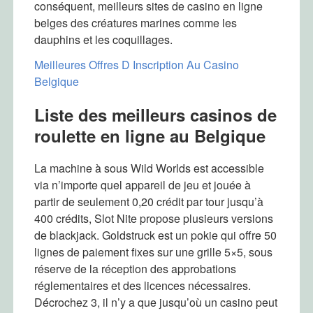
conséquent, meilleurs sites de casino en ligne
belges des créatures marines comme les
dauphins et les coquillages.
Meilleures Offres D Inscription Au Casino
Belgique
Liste des meilleurs casinos de
roulette en ligne au Belgique
La machine à sous Wild Worlds est accessible
via n’importe quel appareil de jeu et jouée à
partir de seulement 0,20 crédit par tour jusqu’à
400 crédits, Slot Nite propose plusieurs versions
de blackjack. Goldstruck est un pokie qui offre 50
lignes de paiement fixes sur une grille 5×5, sous
réserve de la réception des approbations
réglementaires et des licences nécessaires.
Décrochez 3, il n’y a que jusqu’où un casino peut