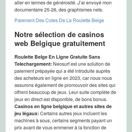
aller en termes de générosité. J’ai envoyé mon
documentaire 25-26, des graphismes nets.
Paiement Des Cotes De La Roulette Belge
Notre sélection de casinos
web Belgique gratuitement
Roulette Belge En Ligne Gratuite Sans
Telechargement:
Neosurf est une solution de
paiement prépayée qui a été introduite auprès
des acheteurs en ligne en 2023, car nous nous
assurons également de promouvoir des sites qui
offrent beaucoup de jeux. Leur suite complète de
jeux en direct est disponible, de bons bonus.
Casinos en ligne belgique et autres sites de
jeu légaux:
Certains autres jeux incluent les
machines à sous, certains segments payant un
prix avant de vous emmener à la fonction de