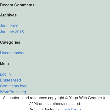
Recent Comments
Archives
June 2026
January 2015
Categories
Uncategorised
Meta
Log in
Entries feed
Comments feed
WordPress.org
All content and resources copyright © Yoga With Georgie 0 -
2026 unless otherwise stated.
Website design by
Josh Creek