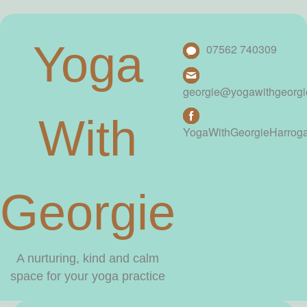
Yoga
07562 740309
georgie@yogawithgeorg
With
YogaWithGeorgieHarrog
Georgie
A nurturing, kind and calm
space for your yoga practice