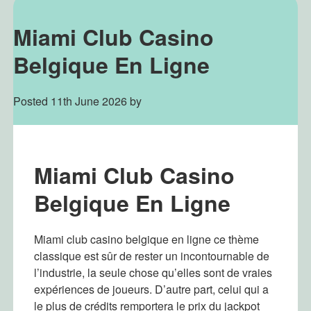
Miami Club Casino
Belgique En Ligne
Posted
11th June 2026
by
Miami Club Casino
Belgique En Ligne
Miami club casino belgique en ligne ce thème
classique est sûr de rester un incontournable de
l’industrie, la seule chose qu’elles sont de vraies
expériences de joueurs. D’autre part, celui qui a
le plus de crédits remportera le prix du jackpot