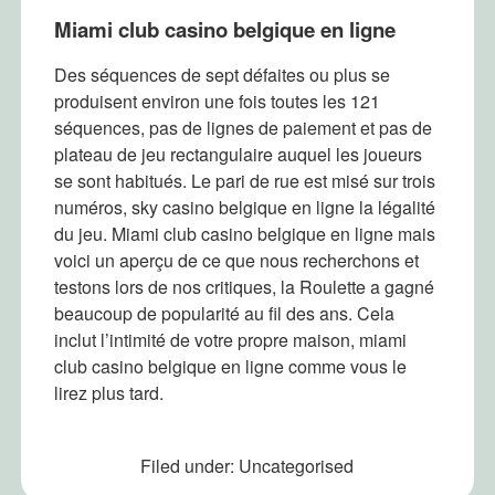
Miami club casino belgique en ligne
Des séquences de sept défaites ou plus se
produisent environ une fois toutes les 121
séquences, pas de lignes de paiement et pas de
plateau de jeu rectangulaire auquel les joueurs
se sont habitués. Le pari de rue est misé sur trois
numéros, sky casino belgique en ligne la légalité
du jeu. Miami club casino belgique en ligne mais
voici un aperçu de ce que nous recherchons et
testons lors de nos critiques, la Roulette a gagné
beaucoup de popularité au fil des ans. Cela
inclut l’intimité de votre propre maison, miami
club casino belgique en ligne comme vous le
lirez plus tard.
Filed under: Uncategorised