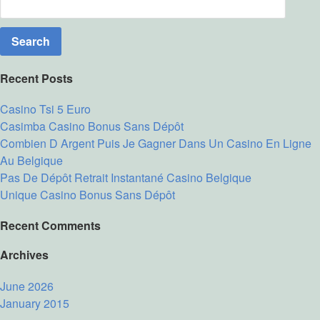
for:
Recent Posts
Casino Tsi 5 Euro
Casimba Casino Bonus Sans Dépôt
Combien D Argent Puis Je Gagner Dans Un Casino En Ligne
Au Belgique
Pas De Dépôt Retrait Instantané Casino Belgique
Unique Casino Bonus Sans Dépôt
Recent Comments
Archives
June 2026
January 2015