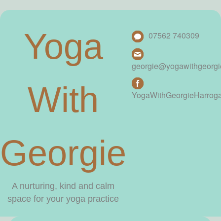
Yoga
07562 740309
georgie@yogawithgeorg
With
YogaWithGeorgieHarrog
Georgie
A nurturing, kind and calm
space for your yoga practice