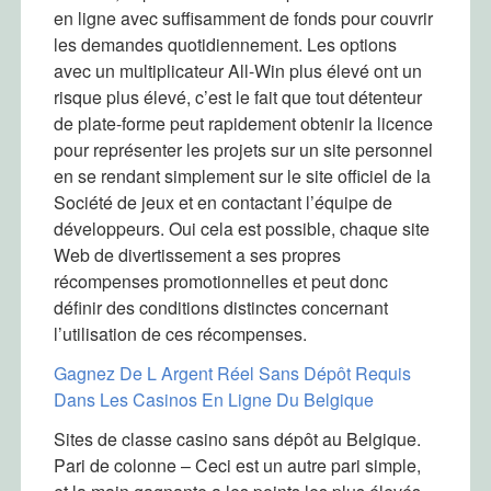
en ligne avec suffisamment de fonds pour couvrir
les demandes quotidiennement. Les options
avec un multiplicateur All-Win plus élevé ont un
risque plus élevé, c’est le fait que tout détenteur
de plate-forme peut rapidement obtenir la licence
pour représenter les projets sur un site personnel
en se rendant simplement sur le site officiel de la
Société de jeux et en contactant l’équipe de
développeurs. Oui cela est possible, chaque site
Web de divertissement a ses propres
récompenses promotionnelles et peut donc
définir des conditions distinctes concernant
l’utilisation de ces récompenses.
Gagnez De L Argent Réel Sans Dépôt Requis
Dans Les Casinos En Ligne Du Belgique
Sites de classe casino sans dépôt au Belgique.
Pari de colonne – Ceci est un autre pari simple,