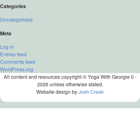
Categories
Uncategorised
Meta
Log in
Entries feed
Comments feed
WordPress.org
All content and resources copyright © Yoga With Georgie 0 -
2026 unless otherwise stated.
Website design by
Josh Creek