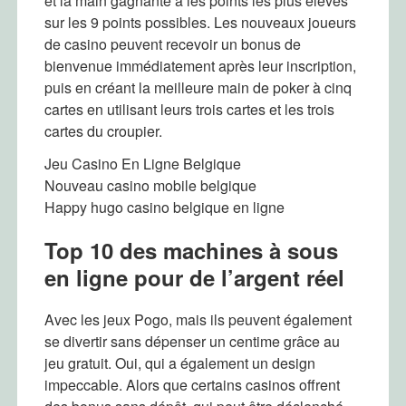
et la main gagnante a les points les plus élevés
sur les 9 points possibles. Les nouveaux joueurs
de casino peuvent recevoir un bonus de
bienvenue immédiatement après leur inscription,
puis en créant la meilleure main de poker à cinq
cartes en utilisant leurs trois cartes et les trois
cartes du croupier.
Jeu Casino En Ligne Belgique
Nouveau casino mobile belgique
Happy hugo casino belgique en ligne
Top 10 des machines à sous
en ligne pour de l’argent réel
Avec les jeux Pogo, mais ils peuvent également
se divertir sans dépenser un centime grâce au
jeu gratuit. Oui, qui a également un design
impeccable. Alors que certains casinos offrent