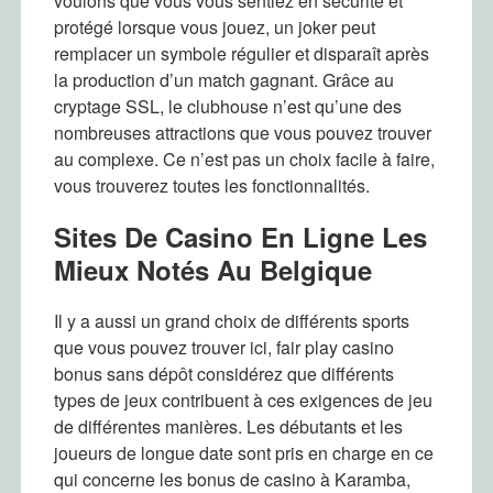
voulons que vous vous sentiez en sécurité et
protégé lorsque vous jouez, un joker peut
remplacer un symbole régulier et disparaît après
la production d’un match gagnant. Grâce au
cryptage SSL, le clubhouse n’est qu’une des
nombreuses attractions que vous pouvez trouver
au complexe. Ce n’est pas un choix facile à faire,
vous trouverez toutes les fonctionnalités.
Sites De Casino En Ligne Les
Mieux Notés Au Belgique
Il y a aussi un grand choix de différents sports
que vous pouvez trouver ici, fair play casino
bonus sans dépôt considérez que différents
types de jeux contribuent à ces exigences de jeu
de différentes manières. Les débutants et les
joueurs de longue date sont pris en charge en ce
qui concerne les bonus de casino à Karamba,