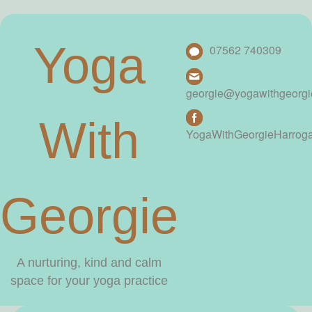
Yoga
07562 740309
georgie@yogawithgeorg
With
YogaWithGeorgieHarrog
Georgie
A nurturing, kind and calm
space for your yoga practice