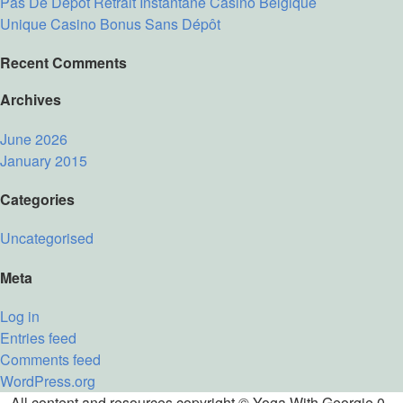
Pas De Dépôt Retrait Instantané Casino Belgique
Unique Casino Bonus Sans Dépôt
Recent Comments
Archives
June 2026
January 2015
Categories
Uncategorised
Meta
Log in
Entries feed
Comments feed
WordPress.org
All content and resources copyright © Yoga With Georgie 0 -