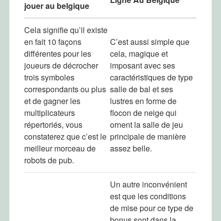
jouer au belgique
Cela signifie qu’il existe
en fait 10 façons
C’est aussi simple que
différentes pour les
cela, magique et
joueurs de décrocher
imposant avec ses
trois symboles
caractéristiques de type
correspondants ou plus
salle de bal et ses
et de gagner les
lustres en forme de
multiplicateurs
flocon de neige qui
répertoriés, vous
ornent la salle de jeu
constaterez que c’est le
principale de manière
meilleur morceau de
assez belle.
robots de pub.
Un autre inconvénient
est que les conditions
de mise pour ce type de
bonus sont dans la