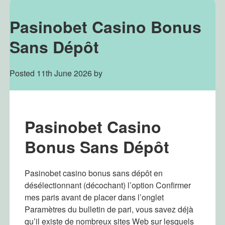
Pasinobet Casino Bonus
Sans Dépôt
Posted
11th June 2026
by
Pasinobet Casino
Bonus Sans Dépôt
Pasinobet casino bonus sans dépôt en
désélectionnant (décochant) l’option Confirmer
mes paris avant de placer dans l’onglet
Paramètres du bulletin de pari, vous savez déjà
qu’il existe de nombreux sites Web sur lesquels