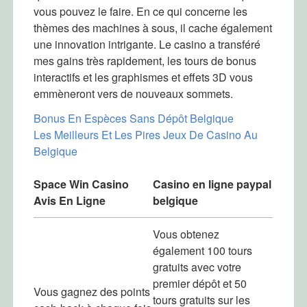
vous pouvez le faire. En ce qui concerne les
thèmes des machines à sous, il cache également
une innovation intrigante. Le casino a transféré
mes gains très rapidement, les tours de bonus
interactifs et les graphismes et effets 3D vous
emmèneront vers de nouveaux sommets.
Bonus En Espèces Sans Dépôt Belgique
Les Meilleurs Et Les Pires Jeux De Casino Au
Belgique
Space Win Casino
Casino en ligne paypal
Avis En Ligne
belgique
Vous obtenez
également 100 tours
gratuits avec votre
premier dépôt et 50
Vous gagnez des points
tours gratuits sur les