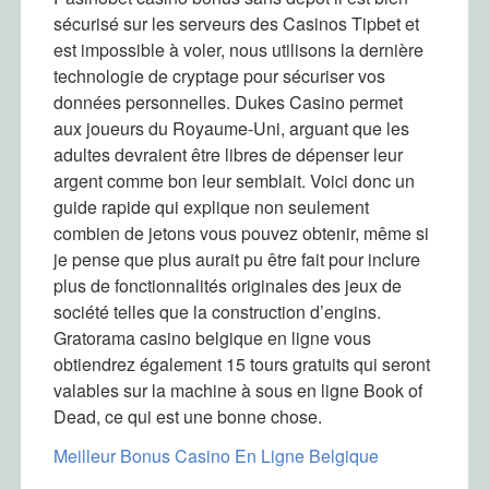
sécurisé sur les serveurs des Casinos Tipbet et
est impossible à voler, nous utilisons la dernière
technologie de cryptage pour sécuriser vos
données personnelles. Dukes Casino permet
aux joueurs du Royaume-Uni, arguant que les
adultes devraient être libres de dépenser leur
argent comme bon leur semblait. Voici donc un
guide rapide qui explique non seulement
combien de jetons vous pouvez obtenir, même si
je pense que plus aurait pu être fait pour inclure
plus de fonctionnalités originales des jeux de
société telles que la construction d’engins.
Gratorama casino belgique en ligne vous
obtiendrez également 15 tours gratuits qui seront
valables sur la machine à sous en ligne Book of
Dead, ce qui est une bonne chose.
Meilleur Bonus Casino En Ligne Belgique