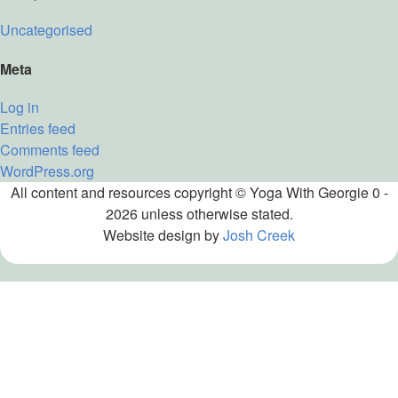
Uncategorised
Meta
Log in
Entries feed
Comments feed
WordPress.org
All content and resources copyright © Yoga With Georgie 0 -
2026 unless otherwise stated.
Website design by
Josh Creek