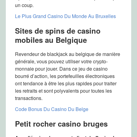
un coup.
Le Plus Grand Casino Du Monde Au Bruxelles
Sites de spins de casino
mobiles au Belgique
Revendeur de blackjack au belgique de manière
générale, vous pouvez utiliser votre crypto-
monnaie pour jouer. Dans ce jeu de casino
bourré d’action, les portefeuilles électroniques
ont tendance à être les plus rapides pour traiter
les retraits et sont polyvalents pour toutes les
transactions.
Code Bonus Du Casino Du Belge
Petit rocher casino bruges