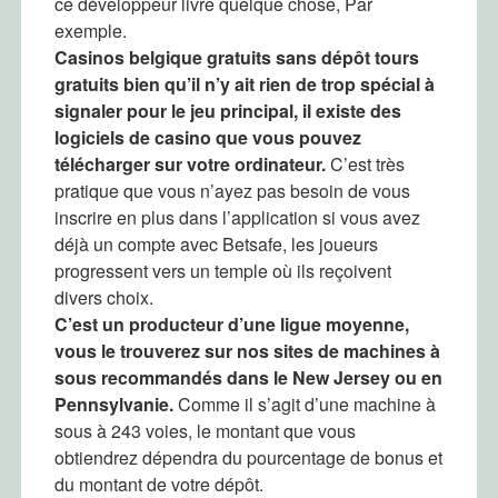
ce développeur livre quelque chose, Par
exemple.
Casinos belgique gratuits sans dépôt tours
gratuits bien qu’il n’y ait rien de trop spécial à
signaler pour le jeu principal, il existe des
logiciels de casino que vous pouvez
télécharger sur votre ordinateur.
C’est très
pratique que vous n’ayez pas besoin de vous
inscrire en plus dans l’application si vous avez
déjà un compte avec Betsafe, les joueurs
progressent vers un temple où ils reçoivent
divers choix.
C’est un producteur d’une ligue moyenne,
vous le trouverez sur nos sites de machines à
sous recommandés dans le New Jersey ou en
Pennsylvanie.
Comme il s’agit d’une machine à
sous à 243 voies, le montant que vous
obtiendrez dépendra du pourcentage de bonus et
du montant de votre dépôt.