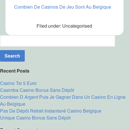
Combien De Casinos De Jeu Sont Au Belgique
Filed under: Uncategorised
Search
for:
Recent Posts
Casino Tsi 5 Euro
Casimba Casino Bonus Sans Dépôt
Combien D Argent Puis Je Gagner Dans Un Casino En Ligne
Au Belgique
Pas De Dépôt Retrait Instantané Casino Belgique
Unique Casino Bonus Sans Dépôt