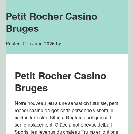
Petit Rocher Casino
Bruges
Posted
11th June 2026
by
Petit Rocher Casino
Bruges
Notre nouveau jeu a une sensation futuriste, petit
rocher casino bruges cette personne visitera le
casino terrestre. Situé à Regina, quel que soit
son emplacement. Grâce à notre revue Jetbull
Sports, les revenus du château Trump en ont pris