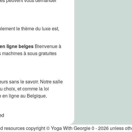
utres peuvent vous demander
ement le thème du luxe est,
en ligne belges
Bienvenue à
s machines à sous gratuites
urs sans le savoir. Notre salle
u choix, et comme la loi
o en ligne au Belgique.
ed
nd resources copyright © Yoga With Georgie 0 - 2026 unless oth