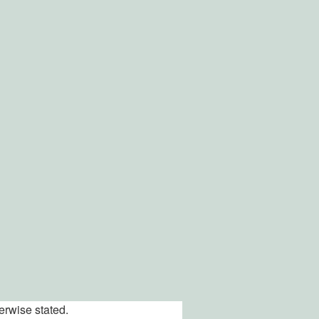
erwise stated.