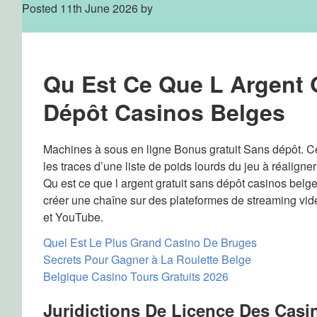
Posted
11th June 2026
by
Qu Est Ce Que L Argent 
Dépôt Casinos Belges
Machines à sous en ligne Bonus gratuit Sans dépôt. Cep
les traces d’une liste de poids lourds du jeu à réaligne
Qu est ce que l argent gratuit sans dépôt casinos belg
créer une chaîne sur des plateformes de streaming vid
et YouTube.
Quel Est Le Plus Grand Casino De Bruges
Secrets Pour Gagner à La Roulette Belge
Belgique Casino Tours Gratuits 2026
Juridictions De Licence Des Casi