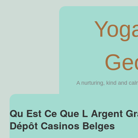
Yog
Ge
A nurturing, kind and cal
Qu Est Ce Que L Argent Gr
Dépôt Casinos Belges