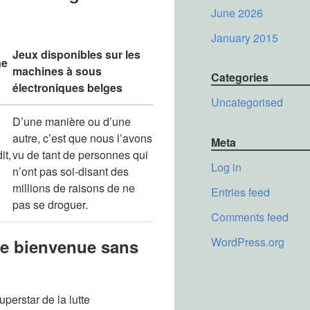
June 2026
January 2015
Jeux disponibles sur les
ne
machines à sous
Categories
électroniques belges
Uncategorised
D’une manière ou d’une
autre, c’est que nous l’avons
Meta
it,
vu de tant de personnes qui
Log in
n’ont pas soi-disant des
millions de raisons de ne
Entries feed
pas se droguer.
Comments feed
WordPress.org
de bienvenue sans
perstar de la lutte