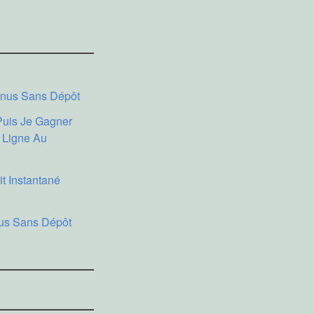
nus Sans Dépôt
uis Je Gagner
 Ligne Au
t Instantané
us Sans Dépôt