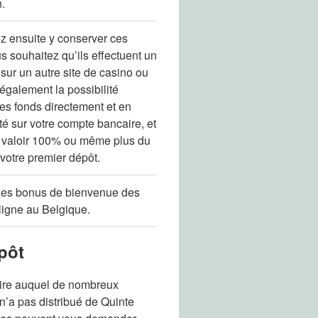
n.
 ensuite y conserver ces
us souhaitez qu’ils effectuent un
 sur un autre site de casino ou
également la possibilité
es fonds directement et en
té sur votre compte bancaire, et
de valoir 100% ou même plus du
votre premier dépôt.
 les bonus de bienvenue des
ligne au Belgique.
pôt
ire auquel de nombreux
n’a pas distribué de Quinte