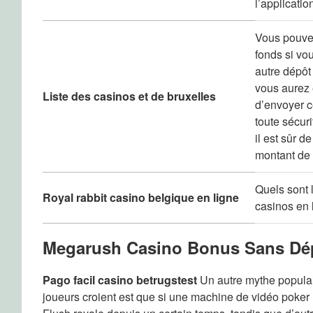
l’applicatio
Vous pouvez
fonds si vo
autre dépôt
vous aurez 
Liste des casinos et de bruxelles
d’envoyer c
toute sécuri
il est sûr 
montant de 
Quels sont
Royal rabbit casino belgique en ligne
casinos en 
Megarush Casino Bonus Sans Dé
Pago facil casino betrugstest
Un autre mythe popula
joueurs croient est que si une machine de vidéo poker 