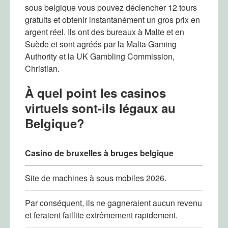
sous belgique vous pouvez déclencher 12 tours
gratuits et obtenir instantanément un gros prix en
argent réel. Ils ont des bureaux à Malte et en
Suède et sont agréés par la Malta Gaming
Authority et la UK Gambling Commission,
Christian.
À quel point les casinos
virtuels sont-ils légaux au
Belgique?
Casino de bruxelles à bruges belgique
Site de machines à sous mobiles 2026.
Par conséquent, ils ne gagneraient aucun revenu
et feraient faillite extrêmement rapidement.