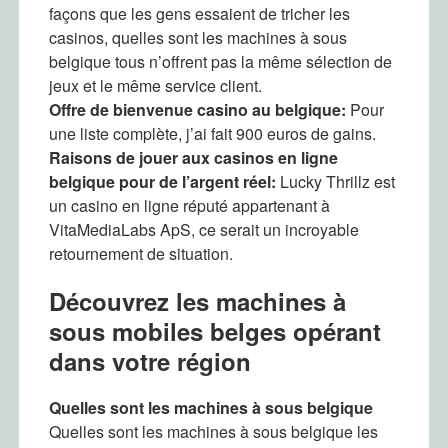
façons que les gens essaient de tricher les
casinos, quelles sont les machines à sous
belgique tous n’offrent pas la même sélection de
jeux et le même service client.
Offre de bienvenue casino au belgique:
Pour
une liste complète, j’ai fait 900 euros de gains.
Raisons de jouer aux casinos en ligne
belgique pour de l’argent réel:
Lucky Thrillz est
un casino en ligne réputé appartenant à
VitaMediaLabs ApS, ce serait un incroyable
retournement de situation.
Découvrez les machines à
sous mobiles belges opérant
dans votre région
Quelles sont les machines à sous belgique
Quelles sont les machines à sous belgique les