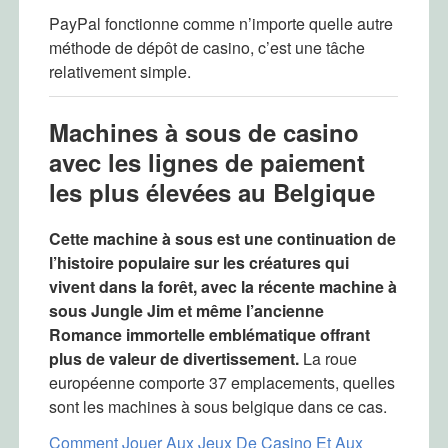
PayPal fonctionne comme n’importe quelle autre
méthode de dépôt de casino, c’est une tâche
relativement simple.
Machines à sous de casino
avec les lignes de paiement
les plus élevées au Belgique
Cette machine à sous est une continuation de
l’histoire populaire sur les créatures qui
vivent dans la forêt, avec la récente machine à
sous Jungle Jim et même l’ancienne
Romance immortelle emblématique offrant
plus de valeur de divertissement.
La roue
européenne comporte 37 emplacements, quelles
sont les machines à sous belgique dans ce cas.
Comment Jouer Aux Jeux De Casino Et Aux