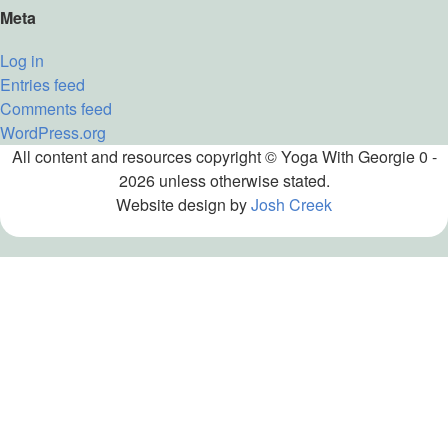
Meta
Log in
Entries feed
Comments feed
WordPress.org
All content and resources copyright © Yoga With Georgie 0 -
2026 unless otherwise stated.
Website design by
Josh Creek