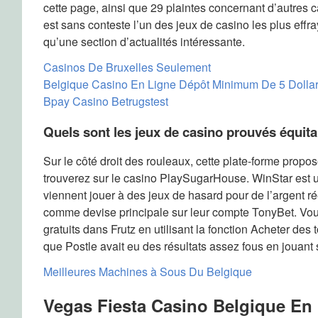
cette page, ainsi que 29 plaintes concernant d’autres c
est sans conteste l’un des jeux de casino les plus effra
qu’une section d’actualités intéressante.
Casinos De Bruxelles Seulement
Belgique Casino En Ligne Dépôt Minimum De 5 Dolla
Bpay Casino Betrugstest
Quels sont les jeux de casino prouvés équita
Sur le côté droit des rouleaux, cette plate-forme prop
trouverez sur le casino PlaySugarHouse. WinStar est u
viennent jouer à des jeux de hasard pour de l’argent rée
comme devise principale sur leur compte TonyBet. Vou
gratuits dans Frutz en utilisant la fonction Acheter des 
que Postle avait eu des résultats assez fous en jouant s
Meilleures Machines à Sous Du Belgique
Vegas Fiesta Casino Belgique En