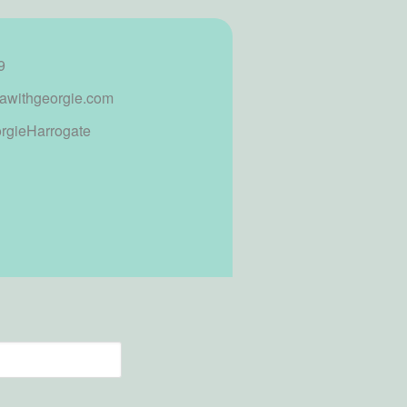
9
awithgeorgie.com
rgieHarrogate