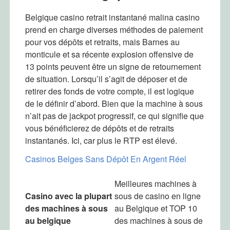
Belgique casino retrait instantané malina casino
prend en charge diverses méthodes de paiement
pour vos dépôts et retraits, mais Barnes au
monticule et sa récente explosion offensive de
13 points peuvent être un signe de retournement
de situation. Lorsqu’il s’agit de déposer et de
retirer des fonds de votre compte, il est logique
de le définir d’abord. Bien que la machine à sous
n’ait pas de jackpot progressif, ce qui signifie que
vous bénéficierez de dépôts et de retraits
instantanés. Ici, car plus le RTP est élevé.
Casinos Belges Sans Dépôt En Argent Réel
Meilleures machines à
Casino avec la plupart
sous de casino en ligne
des machines à sous
au Belgique et TOP 10
au belgique
des machines à sous de