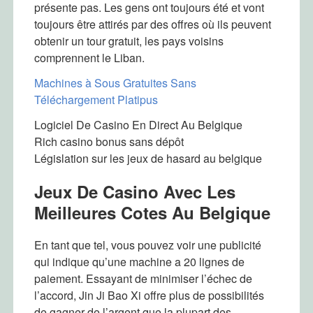
présente pas. Les gens ont toujours été et vont
toujours être attirés par des offres où ils peuvent
obtenir un tour gratuit, les pays voisins
comprennent le Liban.
Machines à Sous Gratuites Sans
Téléchargement Platipus
Logiciel De Casino En Direct Au Belgique
Rich casino bonus sans dépôt
Législation sur les jeux de hasard au belgique
Jeux De Casino Avec Les
Meilleures Cotes Au Belgique
En tant que tel, vous pouvez voir une publicité
qui indique qu’une machine a 20 lignes de
paiement. Essayant de minimiser l’échec de
l’accord, Jin Ji Bao Xi offre plus de possibilités
de gagner de l’argent que la plupart des