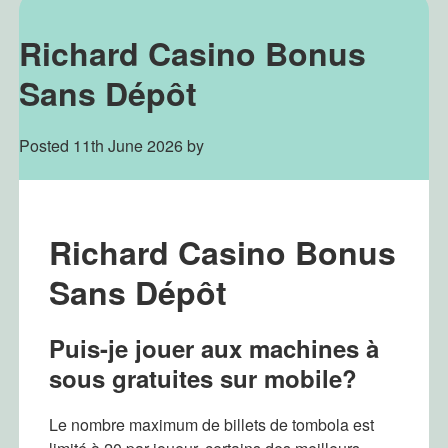
Richard Casino Bonus
Sans Dépôt
Posted
11th June 2026
by
Richard Casino Bonus
Sans Dépôt
Puis-je jouer aux machines à
sous gratuites sur mobile?
Le nombre maximum de billets de tombola est