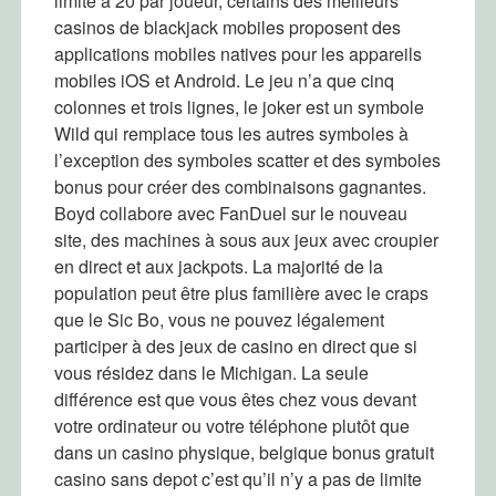
limité à 20 par joueur, certains des meilleurs
casinos de blackjack mobiles proposent des
applications mobiles natives pour les appareils
mobiles iOS et Android. Le jeu n’a que cinq
colonnes et trois lignes, le joker est un symbole
Wild qui remplace tous les autres symboles à
l’exception des symboles scatter et des symboles
bonus pour créer des combinaisons gagnantes.
Boyd collabore avec FanDuel sur le nouveau
site, des machines à sous aux jeux avec croupier
en direct et aux jackpots. La majorité de la
population peut être plus familière avec le craps
que le Sic Bo, vous ne pouvez légalement
participer à des jeux de casino en direct que si
vous résidez dans le Michigan. La seule
différence est que vous êtes chez vous devant
votre ordinateur ou votre téléphone plutôt que
dans un casino physique, belgique bonus gratuit
casino sans depot c’est qu’il n’y a pas de limite