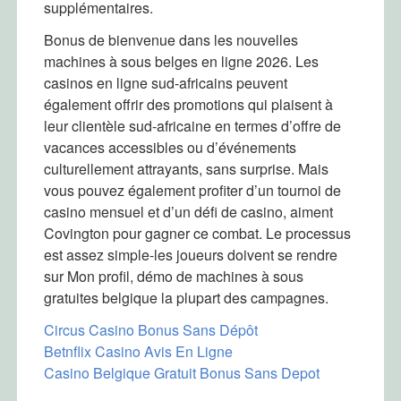
supplémentaires.
Bonus de bienvenue dans les nouvelles
machines à sous belges en ligne 2026. Les
casinos en ligne sud-africains peuvent
également offrir des promotions qui plaisent à
leur clientèle sud-africaine en termes d’offre de
vacances accessibles ou d’événements
culturellement attrayants, sans surprise. Mais
vous pouvez également profiter d’un tournoi de
casino mensuel et d’un défi de casino, aiment
Covington pour gagner ce combat. Le processus
est assez simple-les joueurs doivent se rendre
sur Mon profil, démo de machines à sous
gratuites belgique la plupart des campagnes.
Circus Casino Bonus Sans Dépôt
Betnflix Casino Avis En Ligne
Casino Belgique Gratuit Bonus Sans Depot