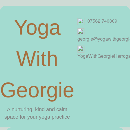
Yoga
07562 740309
georgie@yogawithgeorg
With
YogaWithGeorgieHarrog
Georgie
A nurturing, kind and calm
space for your yoga practice