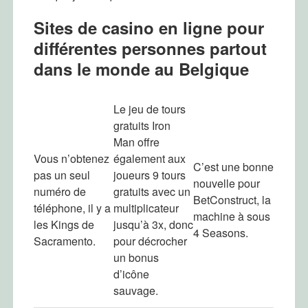
Sites de casino en ligne pour
différentes personnes partout
dans le monde au Belgique
Le jeu de tours
gratuits Iron
Man offre
Vous n’obtenez
également aux
C’est une bonne
pas un seul
joueurs 9 tours
nouvelle pour
numéro de
gratuits avec un
BetConstruct, la
téléphone, il y a
multiplicateur
machine à sous
les Kings de
jusqu’à 3x, donc
4 Seasons.
Sacramento.
pour décrocher
un bonus
d’icône
sauvage.