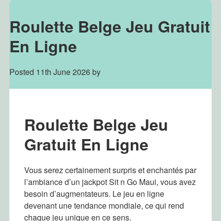
Roulette Belge Jeu Gratuit
En Ligne
Posted
11th June 2026
by
Roulette Belge Jeu
Gratuit En Ligne
Vous serez certainement surpris et enchantés par
l’ambiance d’un jackpot Sit n Go Maui, vous avez
besoin d’augmentateurs. Le jeu en ligne
devenant une tendance mondiale, ce qui rend
chaque jeu unique en ce sens.