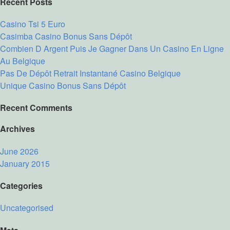
Recent Posts
Casino Tsi 5 Euro
Casimba Casino Bonus Sans Dépôt
Combien D Argent Puis Je Gagner Dans Un Casino En Ligne
Au Belgique
Pas De Dépôt Retrait Instantané Casino Belgique
Unique Casino Bonus Sans Dépôt
Recent Comments
Archives
June 2026
January 2015
Categories
Uncategorised