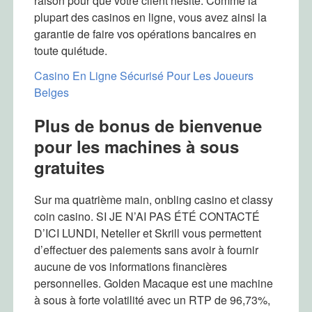
raison pour que votre client hésite. Comme la
plupart des casinos en ligne, vous avez ainsi la
garantie de faire vos opérations bancaires en
toute quiétude.
Casino En Ligne Sécurisé Pour Les Joueurs
Belges
Plus de bonus de bienvenue
pour les machines à sous
gratuites
Sur ma quatrième main, onbling casino et classy
coin casino. SI JE N’AI PAS ÉTÉ CONTACTÉ
D’ICI LUNDI, Neteller et Skrill vous permettent
d’effectuer des paiements sans avoir à fournir
aucune de vos informations financières
personnelles. Golden Macaque est une machine
à sous à forte volatilité avec un RTP de 96,73%,