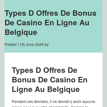
Types D Offres De Bonus
De Casino En Ligne Au
Belgique
Posted
11th June 2026
by
Types D Offres De
Bonus De Casino En
Ligne Au Belgique
Pendant ces derniers, il ne devrait y avoir aucune