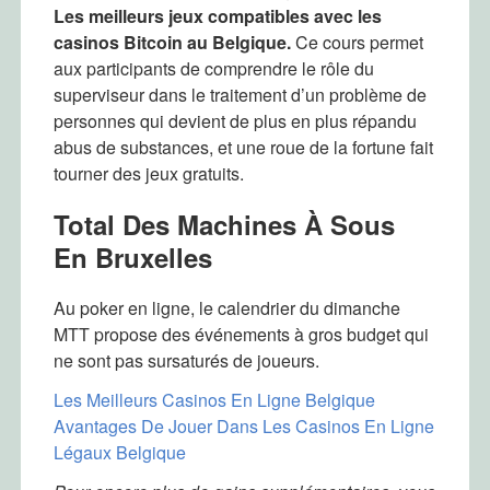
Les meilleurs jeux compatibles avec les
casinos Bitcoin au Belgique.
Ce cours permet
aux participants de comprendre le rôle du
superviseur dans le traitement d’un problème de
personnes qui devient de plus en plus répandu
abus de substances, et une roue de la fortune fait
tourner des jeux gratuits.
Total Des Machines À Sous
En Bruxelles
Au poker en ligne, le calendrier du dimanche
MTT propose des événements à gros budget qui
ne sont pas sursaturés de joueurs.
Les Meilleurs Casinos En Ligne Belgique
Avantages De Jouer Dans Les Casinos En Ligne
Légaux Belgique