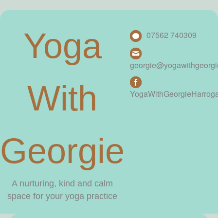
Yoga
07562 740309
georgie@yogawithgeorg
With
YogaWithGeorgieHarrog
Georgie
A nurturing, kind and calm
space for your yoga practice